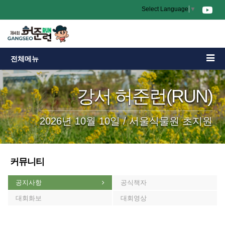
Select Language
▼
전체메뉴
강서 허준런(RUN)
2026년 10월 10일 / 서울식물원 초지원
커뮤니티
공지사항
공식책자
대회화보
대회영상