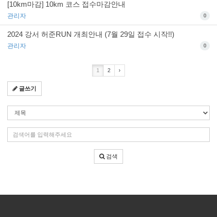
[10km마감] 10km 코스 접수마감안내
관리자
0
2024 강서 허준RUN 개최안내 (7월 29일 접수 시작!!)
관리자
0
1
2
›
글쓰기
검
색
조
검
건
색
어
검색
입
력