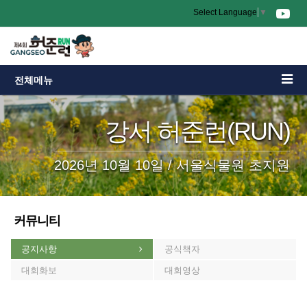
Select Language
▼
전체메뉴
강서 허준런(RUN)
2026년 10월 10일 / 서울식물원 초지원
커뮤니티
공지사항
공식책자
대회화보
대회영상