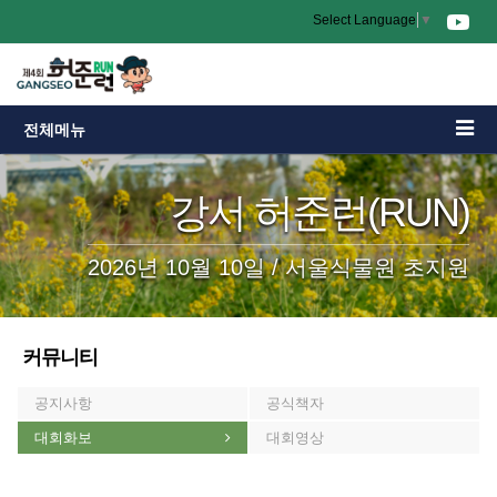
Select Language
▼
전체메뉴
강서 허준런(RUN)
2026년 10월 10일 / 서울식물원 초지원
커뮤니티
공지사항
공식책자
대회화보
대회영상