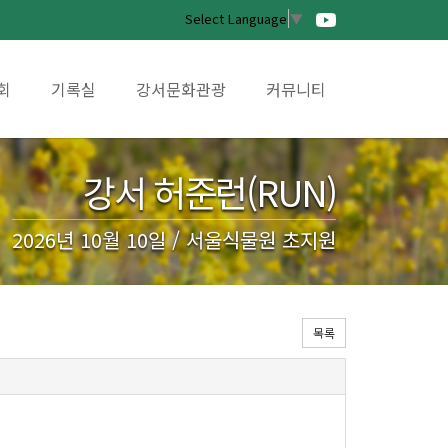
Select Language
▼
회
기록실
강서문화관광
커뮤니티
강서 허준런(RUN)
2026년 10월 10일 / 서울식물원 초지원
목록