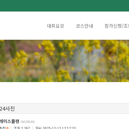
대회요강
코스안내
참가신청/조
 24사진
레이스플랜
(WIZRUN)
추천
0
|
조회 2,267
|
일시 2025-12-12 12:12:23