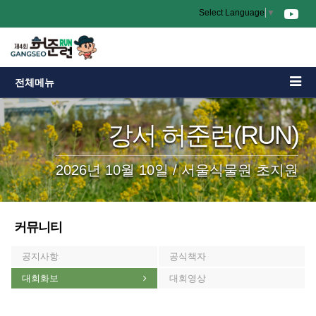
Select Language
▼
전체메뉴
강서 허준런(RUN)
2026년 10월 10일 / 서울식물원 초지원
커뮤니티
공지사항
공식책자
대회화보
대회영상