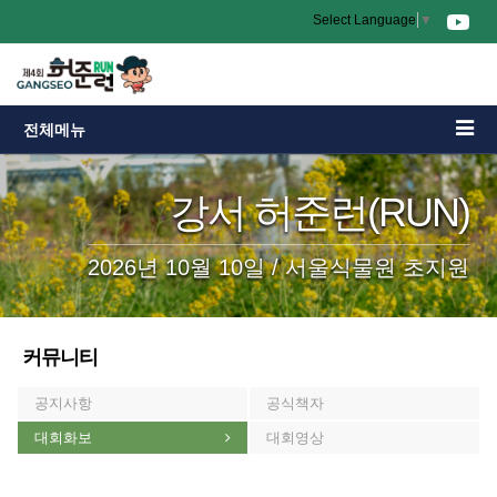
Select Language
▼
전체메뉴
강서 허준런(RUN)
2026년 10월 10일 / 서울식물원 초지원
커뮤니티
공지사항
공식책자
대회화보
대회영상