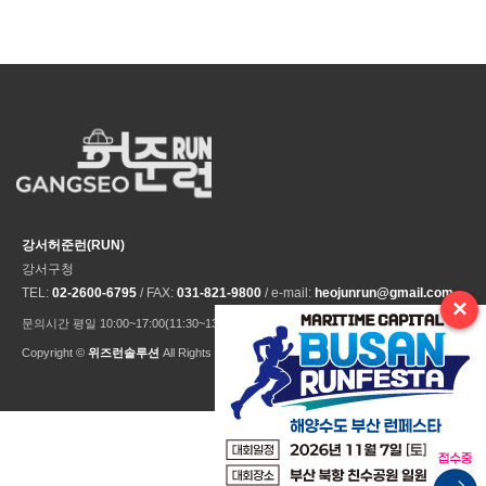
강서허준런(RUN)
강서구청
TEL:
02-2600-6795
/ FAX:
031-821-9800
/ e-mail:
heojunrun@gmail.com
×
문의시간 평일 10:00~17:00(11:30~13:30 점심시간) ※ 주말 및 공휴일 미운영
Copyright ©
위즈런솔루션
All Rights Reseved.