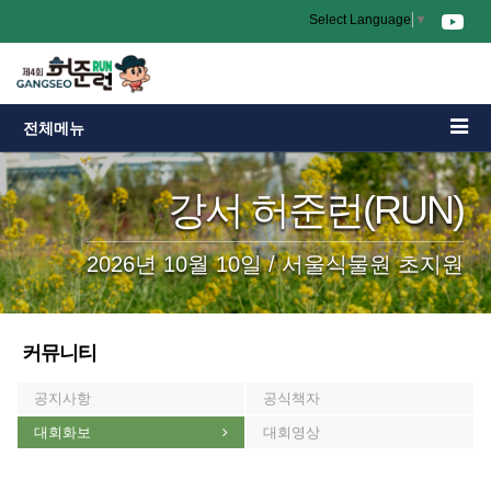
Select Language
▼
전체메뉴
강서 허준런(RUN)
2026년 10월 10일 / 서울식물원 초지원
커뮤니티
공지사항
공식책자
대회화보
대회영상