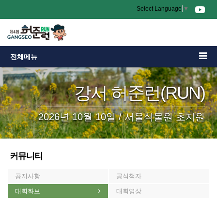
Select Language
▼
전체메뉴
강서 허준런(RUN)
2026년 10월 10일 / 서울식물원 초지원
커뮤니티
공지사항
공식책자
대회화보
대회영상