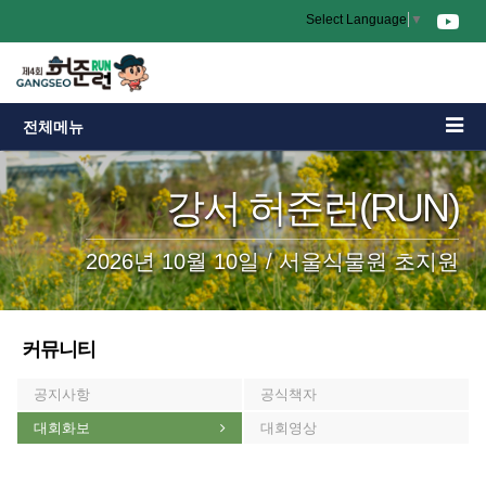
Select Language
▼
전체메뉴
강서 허준런(RUN)
2026년 10월 10일 / 서울식물원 초지원
커뮤니티
공지사항
공식책자
대회화보
대회영상