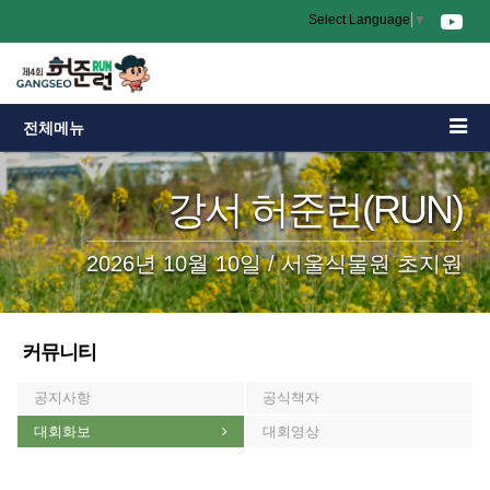
Select Language
▼
전체메뉴
강서 허준런(RUN)
2026년 10월 10일 / 서울식물원 초지원
커뮤니티
공지사항
공식책자
대회화보
대회영상