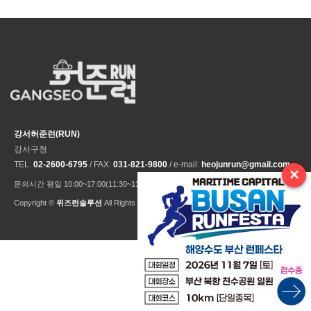
강서허준런(RUN)
강서구청
TEL:
02-2600-6795
/ FAX:
031-821-9800
/ e-mail:
heojunrun@gmail.com
×
문의시간 평일 10:00~17:00(11:30~13:30 점심시간) ※ 주말 및 공휴일 미운영
Copyright ©
위즈런솔루션
All Rights Reseved.