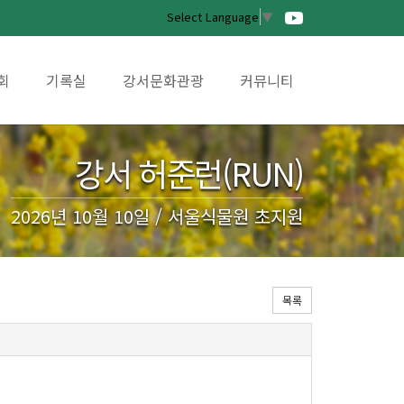
Select Language
▼
회
기록실
강서문화관광
커뮤니티
강서 허준런(RUN)
2026년 10월 10일 / 서울식물원 초지원
목록