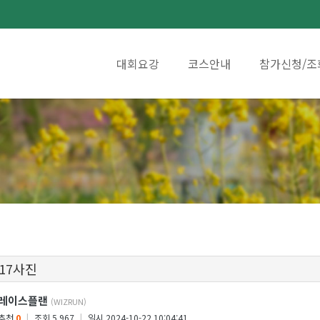
대회요강
코스안내
참가신청/조
 17사진
레이스플랜
(WIZRUN)
추천
0
|
조회 5,967
|
일시 2024-10-22 10:04:41