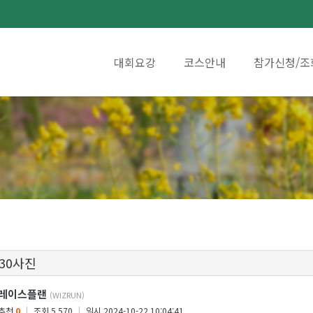
대회요강
코스안내
참가신청/조
 30사진
레이스플랜
(WIZRUN)
추천
0
|
조회 5,570
|
일시 2024-10-22 10:04:41