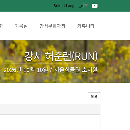
Select Language
▼
회
기록실
강서문화관광
커뮤니티
강서 허준런(RUN)
2026년 10월 10일 / 서울식물원 초지원
목록