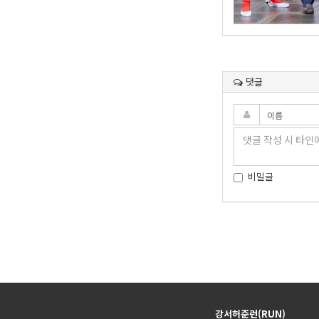
댓글
비밀글
강서허준런(RUN)