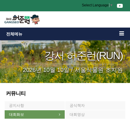
Select Language
▼
전체메뉴
강서 허준런(RUN)
2026년 10월 10일 / 서울식물원 초지원
커뮤니티
공지사항
공식책자
대회화보
대회영상