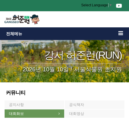
Select Language
▼
전체메뉴
강서 허준런(RUN)
2026년 10월 10일 / 서울식물원 초지원
커뮤니티
공지사항
공식책자
대회화보
대회영상