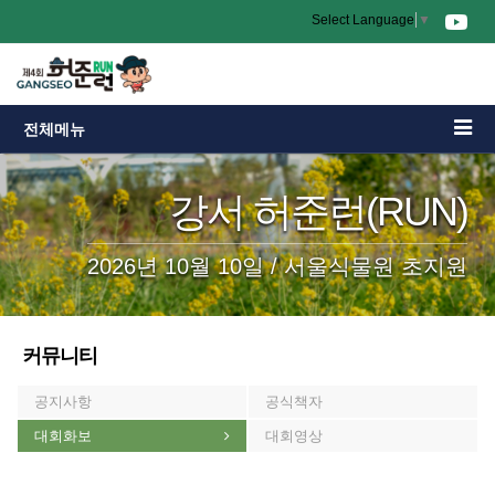
Select Language
▼
전체메뉴
강서 허준런(RUN)
2026년 10월 10일 / 서울식물원 초지원
커뮤니티
공지사항
공식책자
대회화보
대회영상