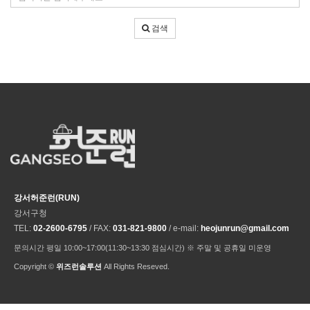
건
색
어
검색
입
력
강서허준런(RUN)
강서구청
TEL:
02-2600-6795
/ FAX:
031-821-9800
/ e-mail:
heojunrun@gmail.com
문의시간 평일 10:00~17:00(11:30~13:30 점심시간) ※ 주말 및 공휴일 미운영
Copyright ©
위즈런솔루션
All Rights Reseved.