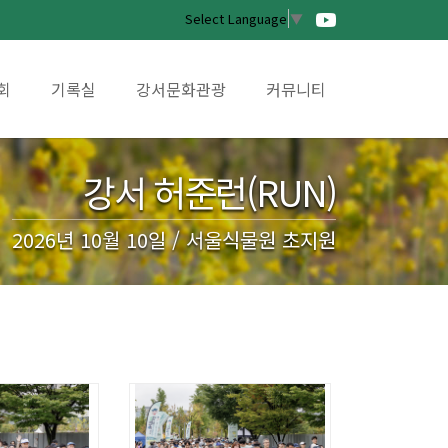
Select Language
▼
회
기록실
강서문화관광
커뮤니티
강서 허준런(RUN)
2026년 10월 10일 / 서울식물원 초지원