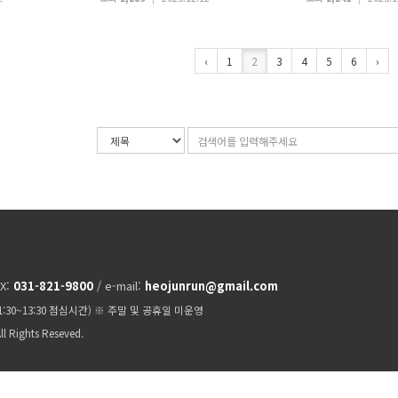
‹
1
2
3
4
5
6
›
검
검
색
색
조
어
건
입
력
AX:
031-821-9800
/ e-mail:
heojunrun@gmail.com
11:30~13:30 점심시간) ※ 주말 및 공휴일 미운영
ll Rights Reseved.