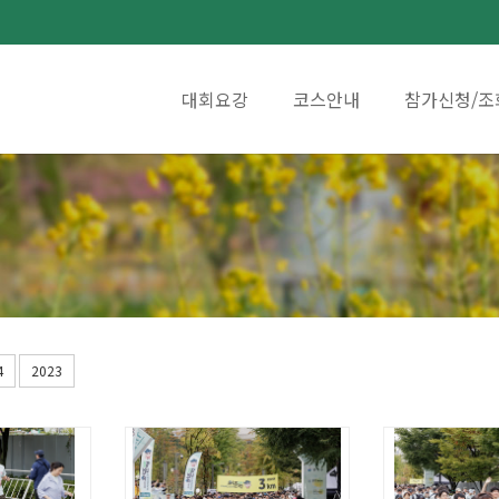
대회요강
코스안내
참가신청/조
4
2023