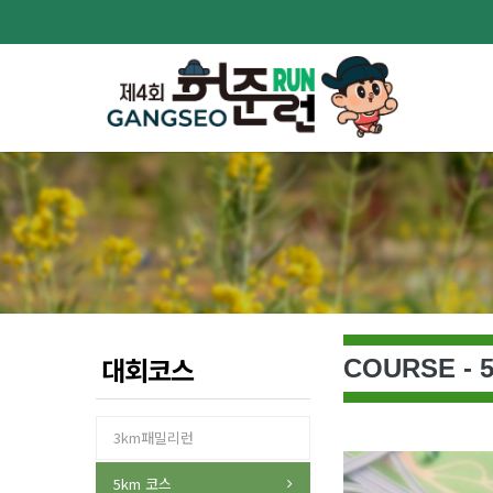
대회코스
COURSE - 
3km패밀리런
5km 코스