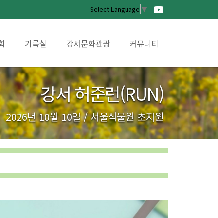
Select Language
▼
회
기록실
강서문화관광
커뮤니티
강서 허준런(RUN)
2026년 10월 10일 / 서울식물원 초지원