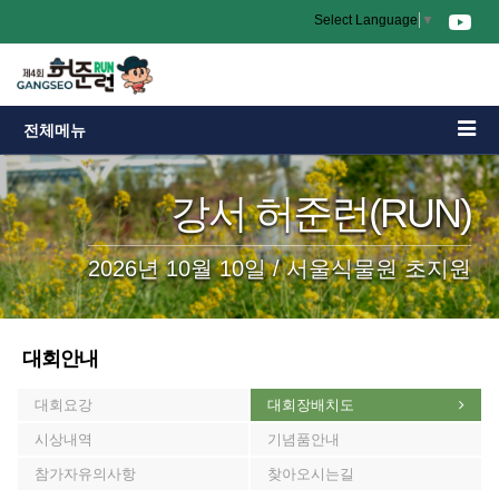
Select Language
▼
전체메뉴
강서 허준런(RUN)
2026년 10월 10일 / 서울식물원 초지원
대회안내
대회요강
대회장배치도
시상내역
기념품안내
참가자유의사항
찾아오시는길