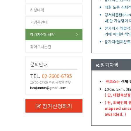
대회 도중 신체적
시상내역
강서허준런(RU
내)만 가능함에
기념품안내
참가자가 개별적
외에 어떠한 책임
참가자유의사항
참가자(결제완료
찾아오시는길
문의안내
참가자격
02
TEL.
02-2600-6795
전코스는
신체 
10:00~17:00 주말,공휴일 휴무
heojunrun@gmail.com
10km, 5km
( 단, 대한육상경
( 단, 외국인의 경
참가신청하기
elapsed since
awarded. )