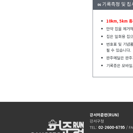
기록측정 및 칩
06
1
0km, 5km 
만약 칩을 제거하
칩은 일회용 칩으
번호표 및 기념
될 수 있습니다.
완주메달은 완주자
기록증은 모바일
강서허준런(RUN)
강서구청
TEL:
02-2600-6795
/ F