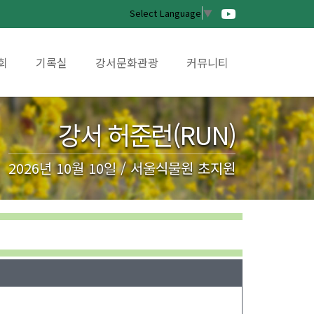
Select Language
▼
회
기록실
강서문화관광
커뮤니티
강서 허준런(RUN)
2026년 10월 10일 / 서울식물원 초지원